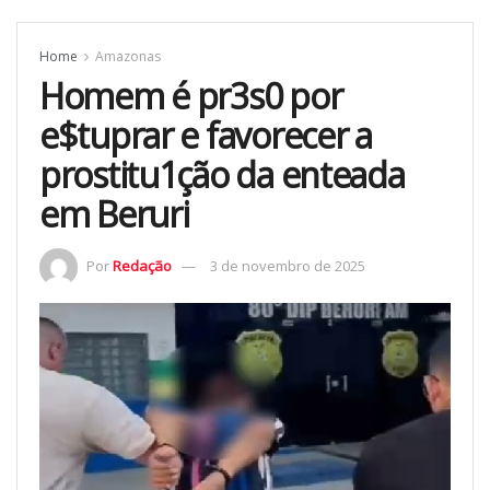
Home
Amazonas
Homem é pr3s0 por
e$tuprar e favorecer a
prostitu1ção da enteada
em Beruri
Por
Redação
3 de novembro de 2025