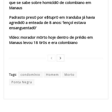
que se sabe sobre homicídi0 de colombiano em
Manaus
Padrasto pres0 por e$tupr0 em Iranduba já havia
agredid0 a enteada de 8 anos: ‘lençol estava
ensanguentad0’
Vídeo: morador m0rto hoje dentro de prédio em
Manaus levou 18 tir0s e era colombiano
Tags:
condomínio
Homem
Morto
Ponta Negra