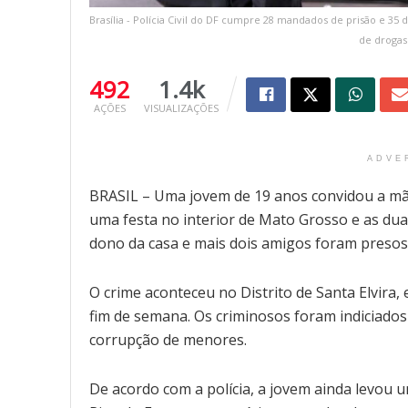
Brasília - Polícia Civil do DF cumpre 28 mandados de prisão e 35
de drogas
492
1.4k
AÇÕES
VISUALIZAÇÕES
ADVE
BRASIL – Uma jovem de 19 anos convidou a mãe
uma festa no interior de Mato Grosso e as du
dono da casa e mais dois amigos foram presos
O crime aconteceu no Distrito de Santa Elvira,
fim de semana. Os criminosos foram indiciados
corrupção de menores.
De acordo com a polícia, a jovem ainda levou u