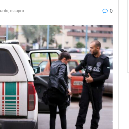
0
urdo
,
estupro