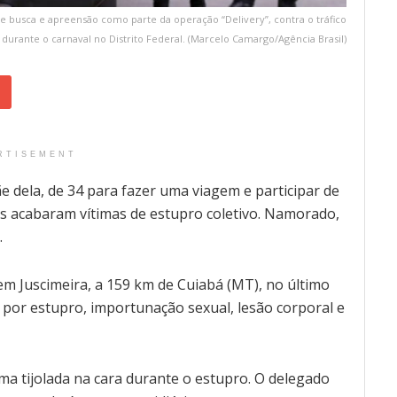
 de busca e apreensão como parte da operação “Delivery”, contra o tráfico
 durante o carnaval no Distrito Federal. (Marcelo Camargo/Agência Brasil)
RTISEMENT
 dela, de 34 para fazer uma viagem e participar de
as acabaram vítimas de estupro coletivo. Namorado,
.
 em Juscimeira, a 159 km de Cuiabá (MT), no último
 por estupro, importunação sexual, lesão corporal e
ma tijolada na cara durante o estupro. O delegado