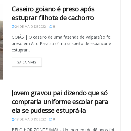
Caseiro goiano é preso após
estuprar filhote de cachorro
24 DE MAIO DE 2022
0
GOIÁS | O caseiro de uma fazenda de Valparaíso foi
preso em Alto Paraíso c0mo suspeito de espancar e
estuprar...
SAIBA MAIS
Jovem gravou pai dizendo que só
compraria uniforme escolar para
ela se pudesse estuprá-la
18 DE MAIO DE 2022
0
BELO HORIZONTE (MG) – Um homem de 48 anos foi