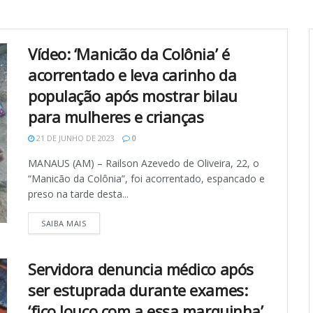
Vídeo: ‘Manicão da Colônia’ é
acorrentado e leva carinho da
população após mostrar bilau
para mulheres e crianças
21 DE JUNHO DE 2023
0
MANAUS (AM) – Railson Azevedo de Oliveira, 22, o
“Manicão da Colônia”, foi acorrentado, espancado e
preso na tarde desta...
SAIBA MAIS
Servidora denuncia médico após
ser estuprada durante exames:
‘fico louco com a essa marquinha’