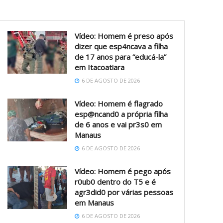
Vídeo: Homem é preso após
dizer que esp4ncava a filha
de 17 anos para “educá-la”
em Itacoatiara
6 DE AGOSTO DE 2026
Vídeo: Homem é flagrado
esp@ncand0 a própria filha
de 6 anos e vai pr3s0 em
Manaus
6 DE AGOSTO DE 2026
Vídeo: Homem é pego após
r0ub0 dentro do T5 e é
agr3did0 por várias pessoas
em Manaus
6 DE AGOSTO DE 2026