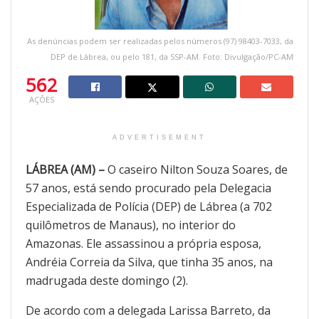
As denúncias podem ser realizadas pelos números (97) 98403-7033, da
DEP de Lábrea, ou pelo 181, da SSP-AM. Foto: Divulgação/PC-AM
562
AÇÕES
ADVERTISEMENT
LÁBREA (AM) –
O caseiro Nilton Souza Soares, de
57 anos, está sendo procurado pela Delegacia
Especializada de Polícia (DEP) de Lábrea (a 702
quilômetros de Manaus), no interior do
Amazonas. Ele assassinou a própria esposa,
Andréia Correia da Silva, que tinha 35 anos, na
madrugada deste domingo (2).
De acordo com a delegada Larissa Barreto, da