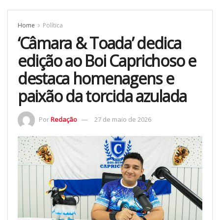
Home
Política
‘Câmara & Toada’ dedica
edição ao Boi Caprichoso e
destaca homenagens e
paixão da torcida azulada
Por
Redação
27 de maio de 2026