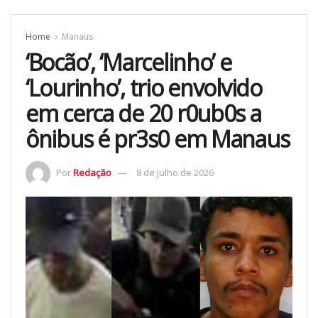
Home
Manaus
‘Bocão’, ‘Marcelinho’ e
‘Lourinho’, trio envolvido
em cerca de 20 r0ub0s a
ônibus é pr3s0 em Manaus
Por
Redação
8 de julho de 2026