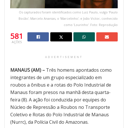
Os capturados foram identificados como Luiz Paulo, vulgo 'Paulo
Bocão'; Marcelo Ananias, o 'Marcelinho'; e João Victor, conhecido
como 'Lourinho'. Foto: Reprodução
581
AÇÕES
ADVERTISEMENT
MANAUS (AM) –
Três homens apontados como
integrantes de um grupo especializado em
roubos a ônibus e a rotas do Polo Industrial de
Manaus foram presos na manhã desta quarta-
feira (8). A ação foi conduzida por equipes do
Núcleo de Repressão a Roubos no Transporte
Coletivo e Rotas do Polo Industrial de Manaus
(Nurrc), da Polícia Civil do Amazonas.