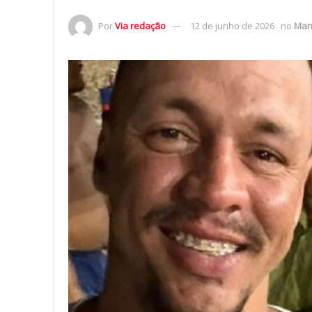
Por
Via redação
12 de junho de 2026
no
Man