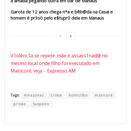
a amada pegando outra em bar de Manaus
Garota de 12 anos chega n*a e bêb@da na Casai e
homem é pr3s0 pelo e$tupr0 dela em Manaus
V1olênc1a se repete: mãe é assass1nad@ no
mesmo local onde filho foi executado em
Manicoré; veja – Expresso AM
Tags:
Amazonas
Crime
homicídio
manicoré
prisão
Suspeito