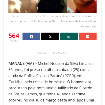
O crime ocorreu no dia 10 de março deste ano, após uma briga em
um bar no bairro Colônia Antônio Aleixo, Zona Leste de Manaus. Foto:
Reprodução
564
AÇÕES
ADVERTISEMENT
MANAUS (AM) –
Michel Nedson da Silva Lima, de
36 anos, foi preso no último sábado (25) com a
ajuda da Polícia Civil do Paraná (PCPR), em
Curitiba, pelo crime de homicídio. O homem era
procurado pelo homicídio qualificado de Ricardo
de Souza Lemos, que tinha 41 anos. O crime
ocorreu no dia 10 de março deste ano, após uma