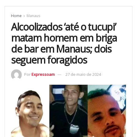
Home
Manaus
Alcoolizados ‘até o tucupi’
matam homem em briga
de bar em Manaus; dois
seguem foragidos
Por
Expressoam
27 de maio de 2024