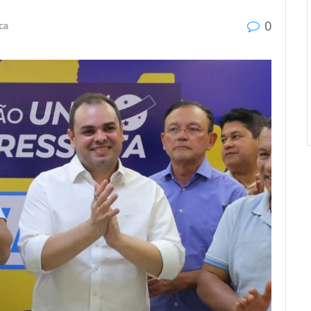
0
ica