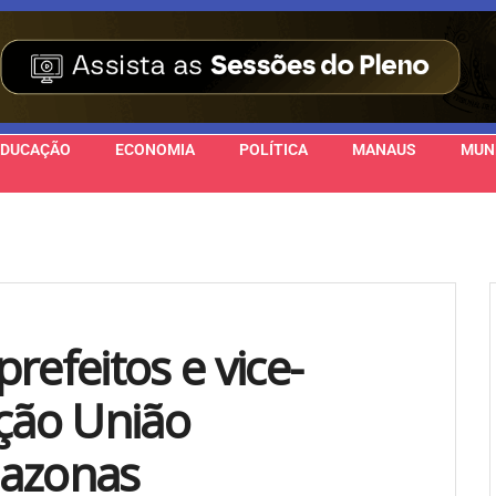
EDUCAÇÃO
ECONOMIA
POLÍTICA
MANAUS
MUN
refeitos e vice-
ação União
mazonas