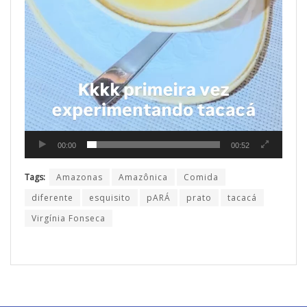
00:00
00:52
Tags:
Amazonas
Amazônica
Comida
diferente
esquisito
pARÁ
prato
tacacá
Virgínia Fonseca