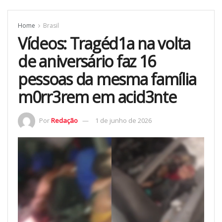
Home
Brasil
Vídeos: Tragéd1a na volta
de aniversário faz 16
pessoas da mesma família
m0rr3rem em acid3nte
Por
Redação
1 de junho de 2026