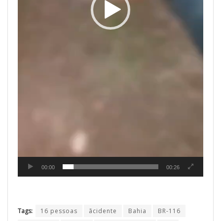
00:00
00:26
Tags:
16 pessoas
ãcidente
Bahia
BR-116