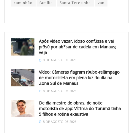
caminhão
família
Santa Terezinha
van
Após vídeo vazar, idoso conf3ssa e vai
pr3s0 por ab*sar de cadela em Manaus;
veja
8 DE AGOSTO DE 2026
Vídeo: Câmeras flagram r0ubo-relâmpago
de motocicleta em plena luz do dia na
Zona Sul de Manaus
8 DE AGOSTO DE 2026
De dia mestre de obras, de noite
motorista de app: Vít1ma do Tarumã tinha
5 filhos e rotina exaustiva
8 DE AGOSTO DE 2026