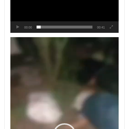
00:00
00:41
Tocador
de
vídeo