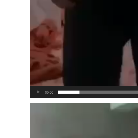
00:00
Tocador
de
vídeo