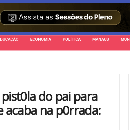
EDUCAÇÃO
ECONOMIA
POLÍTICA
MANAUS
MUN
pist0la do pai para
e acaba na p0rrada: