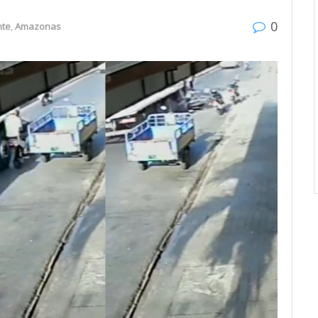
0
nte
,
Amazonas