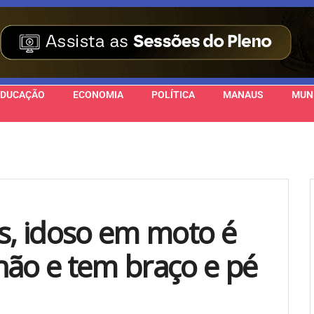
EDUCAÇÃO
ECONOMIA
POLÍTICA
MANAUS
MUN
ns, idoso em moto é
hão e tem braço e pé