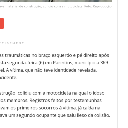
va material de construção, colidiu com a motocicleta. Foto: Reprodução
RTISEMENT
 traumáticas no braço esquerdo e pé direito após
a segunda-feira (6) em Parintins, município a 369
. A vítima, que não teve identidade revelada,
cidente.
trução, colidiu com a motocicleta na qual o idoso
os membros. Registros feitos por testemunhas
m os primeiros socorros à vítima, já caída na
tava um segundo ocupante que saiu ileso da colisão.