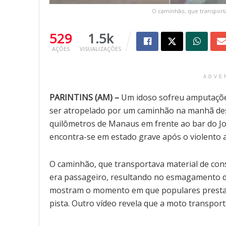
O caminhão, que transporta
529
1.5k
AÇÕES
VISUALIZAÇÕES
ADVE
PARINTINS (AM) –
Um idoso sofreu amputações
ser atropelado por um caminhão na manhã dest
quilômetros de Manaus em frente ao bar do Joel
encontra-se em estado grave após o violento a
O caminhão, que transportava material de cons
era passageiro, resultando no esmagamento d
mostram o momento em que populares prestava
pista. Outro vídeo revela que a moto transpor