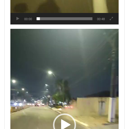
00:00
00:48
Tocador
de
vídeo