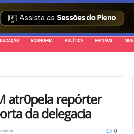
EDUCAÇÃO
ECONOMIA
POLÍTICA
MANAUS
MUN
M atr0pela repórter
orta da delegacia
0
nimento