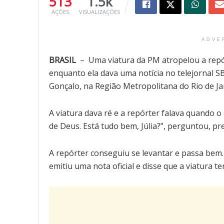
513
1.5k
AÇÕES
VISUALIZAÇÕES
ADVE
BRASIL
– Uma viatura da PM atropelou a repórt
enquanto ela dava uma notícia no telejornal SB
Gonçalo, na Região Metropolitana do Rio de Ja
A viatura dava ré e a repórter falava quando o 
de Deus. Está tudo bem, Júlia?”, perguntou, p
A repórter conseguiu se levantar e passa bem. 
emitiu uma nota oficial e disse que a viatura t