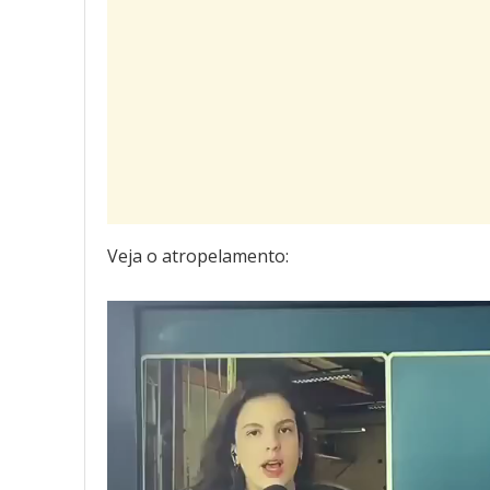
Veja o atropelamento:
Tocador
de
vídeo