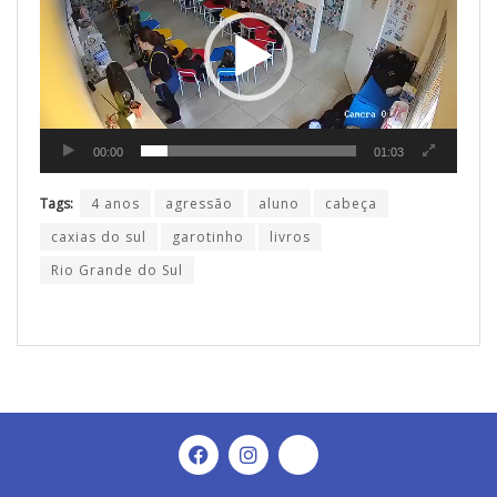
vídeo
00:00
01:03
Tags:
4 anos
agressão
aluno
cabeça
caxias do sul
garotinho
livros
Rio Grande do Sul