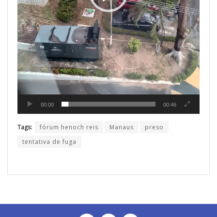
00:00
00:46
Tags:
fórum henoch reis
Manaus
preso
tentativa de fuga