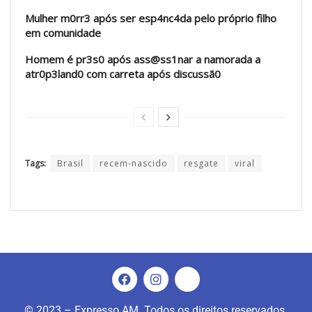
Mulher m0rr3 após ser esp4nc4da pelo próprio filho
em comunidade
Homem é pr3s0 após ass@ss1nar a namorada a
atr0p3land0 com carreta após discussã0
Tags:
Brasil
recem-nascido
resgate
viral
© 2023 – Expresso AM. Todos os direitos reservados.