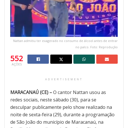
Nattan admitiu ter exagerado no consumo de álcool antes de entrar
no palco. Foto: Reprodução
552
AÇÕES
ADVERTISEMENT
MARACANAÚ (CE) –
O cantor Nattan usou as
redes sociais, neste sábado (30), para se
desculpar publicamente pelo show realizado na
noite de sexta-feira (29), durante a programação
de São João do município de Maracanaú, na