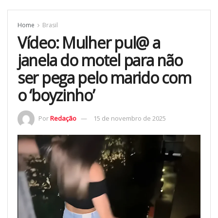
Home
Brasil
Vídeo: Mulher pul@ a
janela do motel para não
ser pega pelo marido com
o ‘boyzinho’
Por
Redação
15 de novembro de 2025