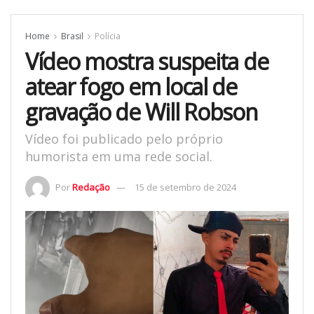
Home
Brasil
Polícia
Vídeo mostra suspeita de
atear fogo em local de
gravação de Will Robson
Vídeo foi publicado pelo próprio
humorista em uma rede social.
Por
Redação
15 de setembro de 2024