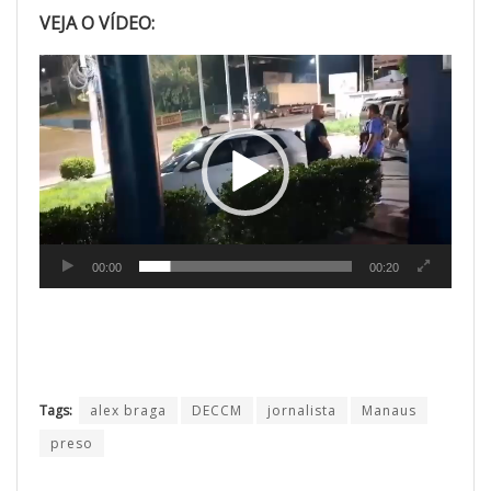
VEJA O VÍDEO:
Tocador
de
vídeo
00:00
00:20
Tags:
alex braga
DECCM
jornalista
Manaus
preso