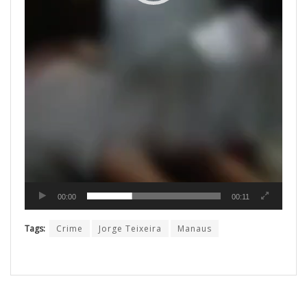
00:00
00:11
Tags:
Crime
Jorge Teixeira
Manaus