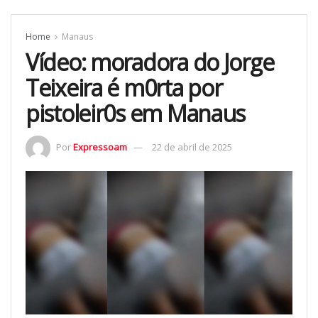
Home
Manaus
Vídeo: moradora do Jorge
Teixeira é m0rta por
pistoleir0s em Manaus
Por
Expressoam
22 de abril de 2025