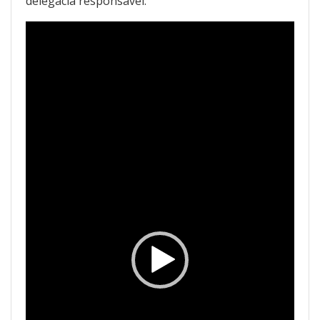
delegacia responsável.
Tocador
de
vídeo