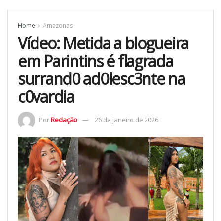
Home
Amazonas
Vídeo: Metida a blogueira
em Parintins é flagrada
surrand0 ad0lesc3nte na
c0vardia
Por
Redação
26 de janeiro de 2026