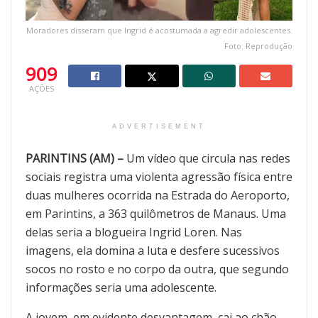
Moradores disseram que Ingrid é acostumada a agredir adolescentes.
Foto: Reprodução
909
AÇÕES
ADVERTISEMENT
PARINTINS (AM) –
Um vídeo que circula nas redes
sociais registra uma violenta agressão física entre
duas mulheres ocorrida na Estrada do Aeroporto,
em Parintins, a 363 quilômetros de Manaus. Uma
delas seria a blogueira Ingrid Loren. Nas
imagens, ela domina a luta e desfere sucessivos
socos no rosto e no corpo da outra, que segundo
informações seria uma adolescente.
A jovem, em evidente desvantagem, cai ao chão