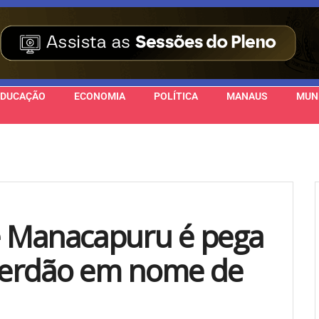
EDUCAÇÃO
ECONOMIA
POLÍTICA
MANAUS
MUN
de Manacapuru é pega
perdão em nome de