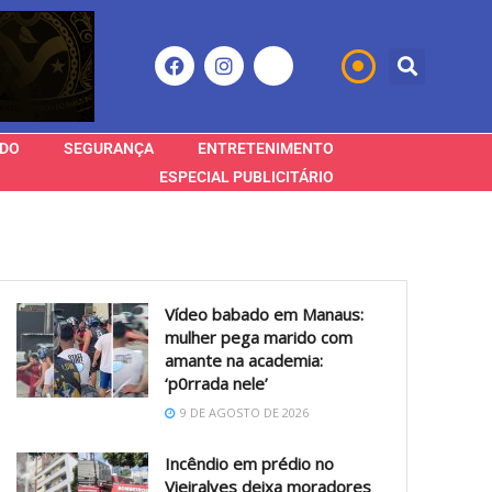
DO
SEGURANÇA
ENTRETENIMENTO
ESPECIAL PUBLICITÁRIO
Vídeo babado em Manaus:
mulher pega marido com
amante na academia:
‘p0rrada nele’
9 DE AGOSTO DE 2026
Incêndio em prédio no
Vieiralves deixa moradores