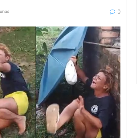
0
onas