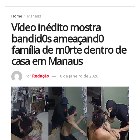
Home
Manaus
Vídeo inédito mostra
bandid0s ameaçand0
família de m0rte dentro de
casa em Manaus
Por
Redação
8 de janeiro de 2026