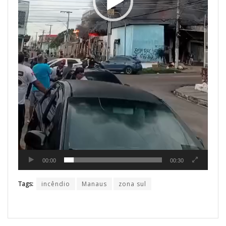
00:00
00:30
Tags:
incêndio
Manaus
zona sul