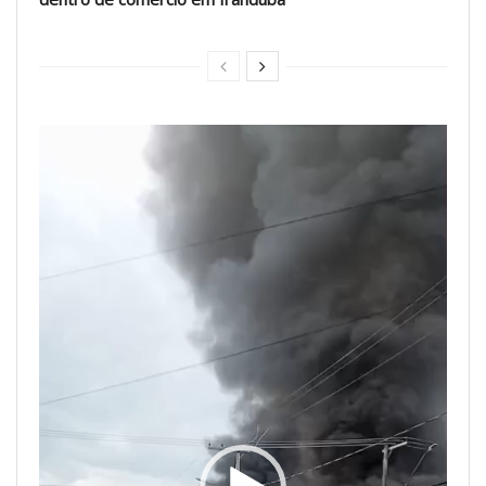
Tocador
de
vídeo