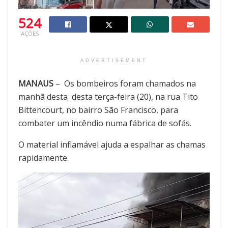
524
AÇÕES
ADVERTISEMENT
MANAUS
– Os bombeiros foram chamados na
manhã desta desta terça-feira (20), na rua Tito
Bittencourt, no bairro São Francisco, para
combater um incêndio numa fábrica de sofás.
O material inflamável ajuda a espalhar as chamas
rapidamente.
Tocador
de
vídeo