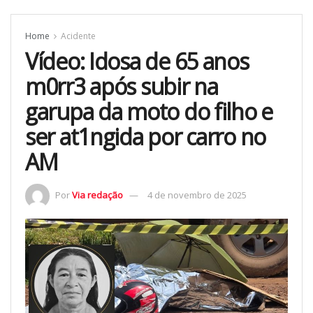
Home
Acidente
Vídeo: Idosa de 65 anos
m0rr3 após subir na
garupa da moto do filho e
ser at1ngida por carro no
AM
Por
Via redação
4 de novembro de 2025