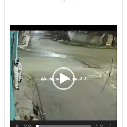
Tocador
de
vídeo
00:00
01:00