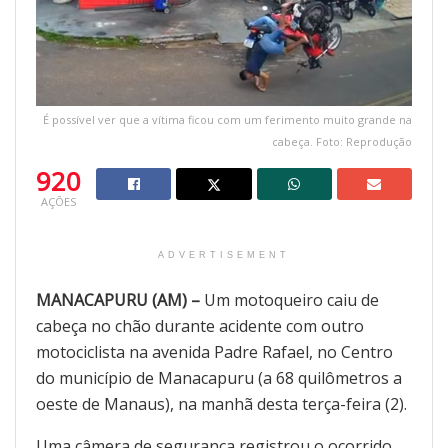
É possível ver que a vítima ficou com um ferimento muito grande na
cabeça. Foto: Reprodução
920
AÇÕES
ADVERTISEMENT
MANACAPURU (AM) –
Um motoqueiro caiu de
cabeça no chão durante acidente com outro
motociclista na avenida Padre Rafael, no Centro
do município de Manacapuru (a 68 quilômetros a
oeste de Manaus), na manhã desta terça-feira (2).
Uma câmera de segurança registrou o ocorrido