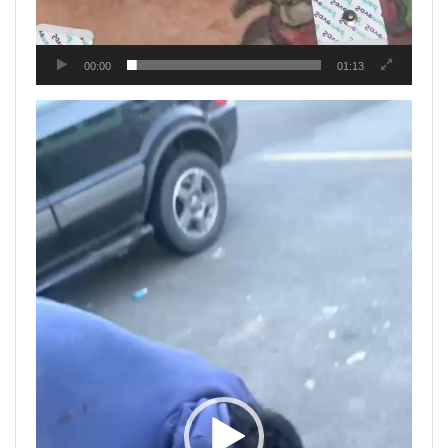
00:00
01:13
Tocador
de
vídeo