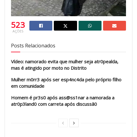
523
AÇÕES
Posts Relacionados
Vídeo: namorado evita que mulher seja atr0pealda,
mas é atingido por moto no Distrito
Mulher m0rr3 após ser esp4nc4da pelo próprio filho
em comunidade
Homem é pr3s0 após ass@ss1nar a namorada a
atr0p3land0 com carreta após discussã0