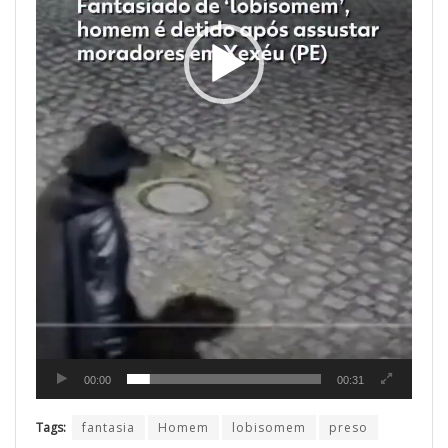
00:00
00:31
Tags:
fantasia
Homem
lobisomem
preso