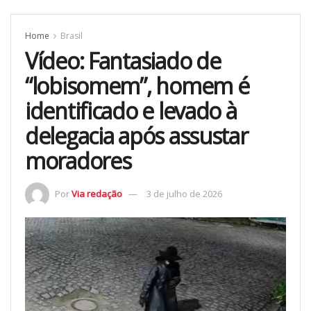
Home
Brasil
Vídeo: Fantasiado de
“lobisomem”, homem é
identificado e levado à
delegacia após assustar
moradores
Por
Via redação
3 de julho de 2026