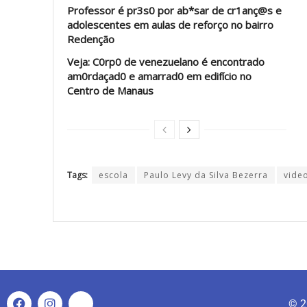
Professor é pr3s0 por ab*sar de cr1anç@s e
adolescentes em aulas de reforço no bairro
Redenção
Veja: C0rp0 de venezuelano é encontrado
am0rdaçad0 e amarrad0 em edifício no
Centro de Manaus
Tags:
escola
Paulo Levy da Silva Bezerra
vide
© 2