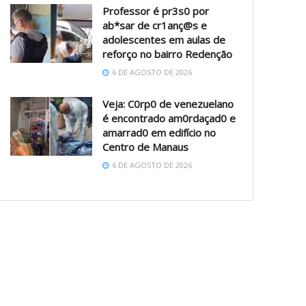
Professor é pr3s0 por
ab*sar de cr1anç@s e
adolescentes em aulas de
reforço no bairro Redenção
6 DE AGOSTO DE 2026
Veja: C0rp0 de venezuelano
é encontrado am0rdaçad0 e
amarrad0 em edifício no
Centro de Manaus
6 DE AGOSTO DE 2026