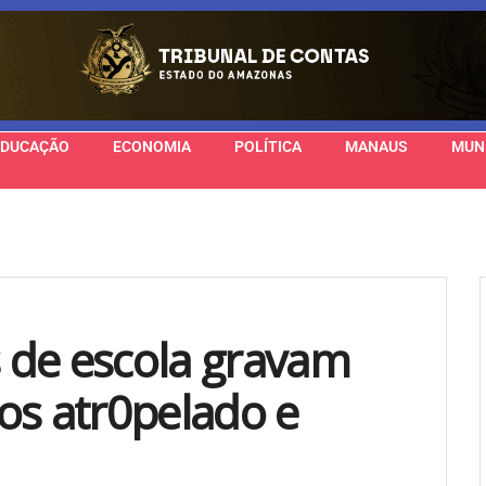
EDUCAÇÃO
ECONOMIA
POLÍTICA
MANAUS
MUN
s de escola gravam
os atr0pelado e