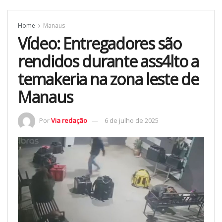
Home
Manaus
Vídeo: Entregadores são
rendidos durante ass4lto a
temakeria na zona leste de
Manaus
Por
Via redação
6 de julho de 2025