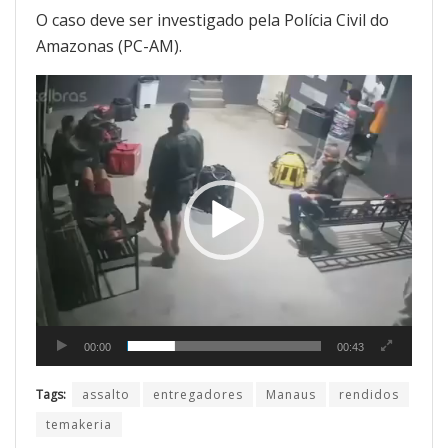
O caso deve ser investigado pela Polícia Civil do
Amazonas (PC-AM).
Tocador
de
vídeo
00:00
00:43
Tags:
assalto
entregadores
Manaus
rendidos
temakeria