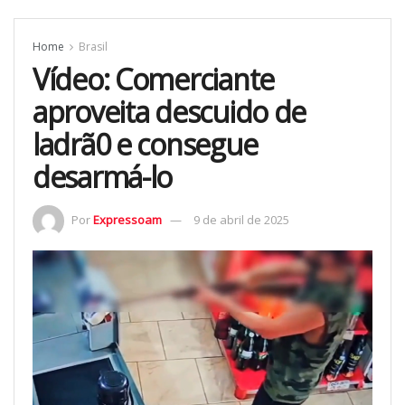
Home
Brasil
Vídeo: Comerciante
aproveita descuido de
ladrã0 e consegue
desarmá-lo
Por
Expressoam
9 de abril de 2025