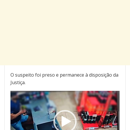
O suspeito foi preso e permanece à disposição da
Justiça.
Tocador
de
vídeo