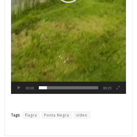
00:00
00:23
Tags:
flagra
Ponta Negra
vídeo