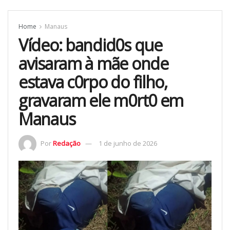
Home
Manaus
Vídeo: bandid0s que
avisaram à mãe onde
estava c0rpo do filho,
gravaram ele m0rt0 em
Manaus
Por
Redação
1 de junho de 2026