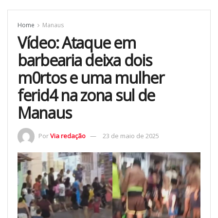
Home
Manaus
Vídeo: Ataque em
barbearia deixa dois
m0rtos e uma mulher
ferid4 na zona sul de
Manaus
Por
Via redação
23 de maio de 2025