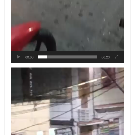
00:00
00:23
Tocador
de
vídeo