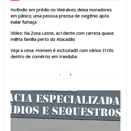
Incêndio em prédio no Vieiralves deixa moradores
em pânico; uma pessoa precisa de oxigênio após
inalar fumaça
Vídeo: Na Zona Leste, ac1dente com carreta quase
m@ta família perto do Atacadão
Veja a cena: Homem é ex3cutad0 com vários t1r0s
dentro de comércio em Iranduba
Tocador
de
vídeo