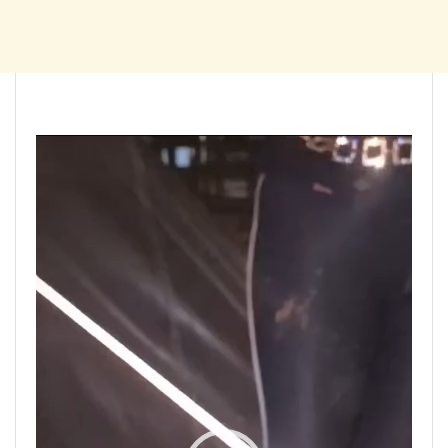
Tocador
de
vídeo