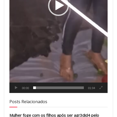
00:00
01:04
Posts Relacionados
Mulher foge com os filhos após ser agr3did4 pelo