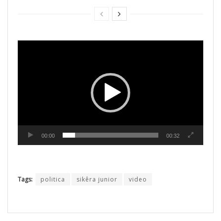
Tocador
de
vídeo
00:00
00:32
Tags:
politica
sikêra junior
video