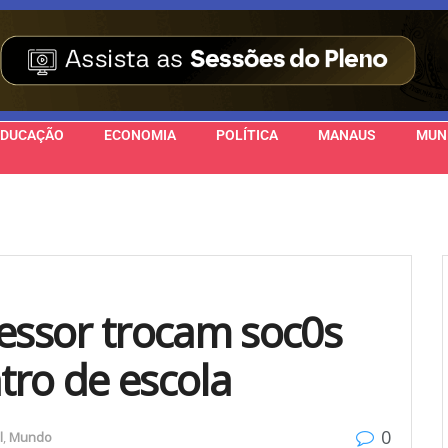
EDUCAÇÃO
ECONOMIA
POLÍTICA
MANAUS
MUN
fessor trocam soc0s
tro de escola
0
l
,
Mundo