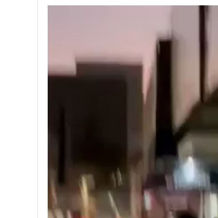
Tocador
de
vídeo