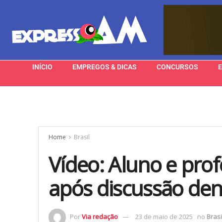
INÍCIO
EMPREGOS & DICAS
CONCURSOS
Home
Brasil
Vídeo: Aluno e pro
após discussão den
Por
Via redação
23 de maio de 2025
no
Brasi