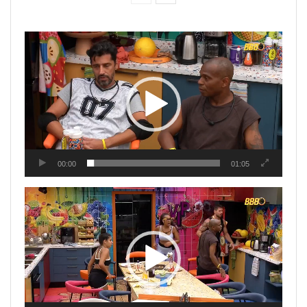
Tocador
de
vídeo
00:00
01:05
Tocador
de
vídeo