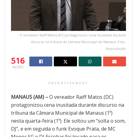
O vereador Raiff Matos (DC) protagonizou cena inusitada durante
discurso na tribuna da Câmara Municipal de Manaus. Foto:
Reprodução
516
AÇÕES
ADVERTISEMENT
MANAUS (AM) –
O vereador Raiff Matos (DC)
protagonizou cena inusitada durante discurso na
tribuna da Câmara Municipal de Manaus (1º)
nesta quarta-feira (1º). Ele soltou um “solta o som,
DJ”, e em seguida o funk Evoque Prata, de MC
Menor SG e DJ Escobar foi tocado para os