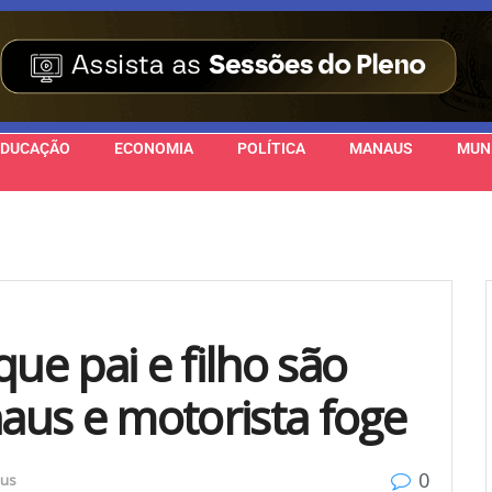
EDUCAÇÃO
ECONOMIA
POLÍTICA
MANAUS
MUN
e pai e filho são
us e motorista foge
0
us