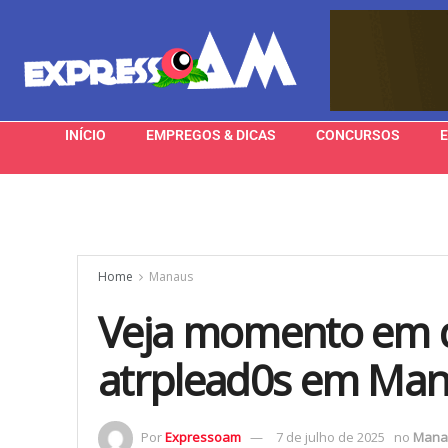
INÍCIO
EMPREGOS & DICAS
CONCURSOS
Home
Manaus
Veja momento em qu
atrplead0s em Mana
Por
Expressoam
7 de julho de 2025
no
Mana