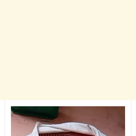
Tocador
de
vídeo