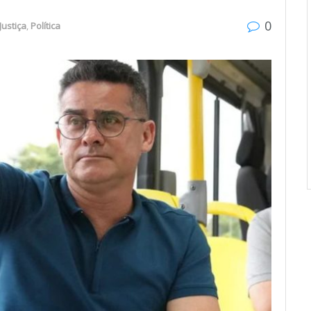
0
Justiça
,
Política