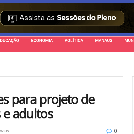
EDUCAÇÃO
ECONOMIA
POLÍTICA
MANAUS
MUN
es para projeto de
 e adultos
0
naus