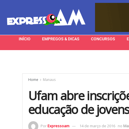
INÍCIO
EMPREGOS & DICAS
CONCURSOS
Home
Manaus
Ufam abre inscriçõ
educação de jovens
Por
Expressoam
14 de março de 2016
no
Ma